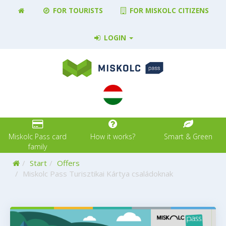
FOR TOURISTS
FOR MISKOLC CITIZENS
LOGIN
Miskolc Pass card
How it works?
Smart & Green
family
Home
Start
Offers
Miskolc Pass Turisztikai Kártya családoknak