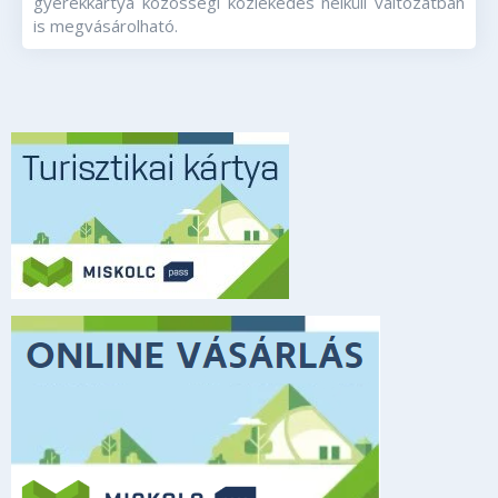
gyerekkártya közösségi közlekedés nélküli változatban
is megvásárolható.