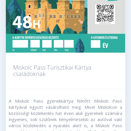
Miskolc Pass Turisztikai Kártya
családoknak
A Miskolc Pass gyerekkártya felnőtt Miskolc Pass
kártyával együtt vásárolható meg. Mivel Miskolcon a
közösségi közlekedés hat éven aluli gyerekek számára
ingyenes, sok szülőnek kényelmesebb az autóval való
városi közlekedés a nyaralás alatt is, a Miskolc Pass