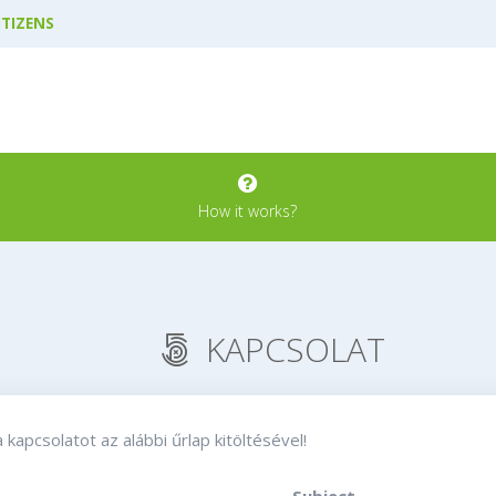
ITIZENS
How it works?
KAPCSOLAT
kapcsolatot az alábbi űrlap kitöltésével!