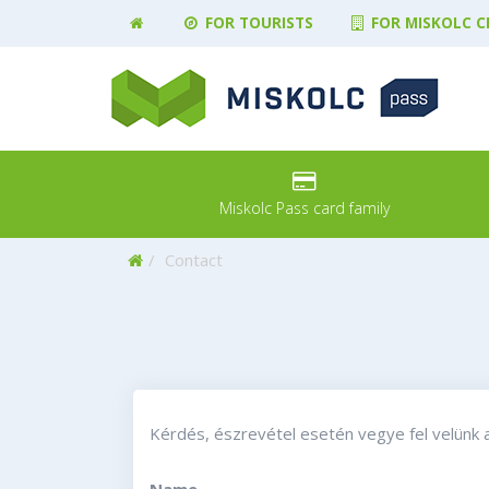
FOR TOURISTS
FOR MISKOLC C
Miskolc Pass card family
Home
Contact
Kérdés, észrevétel esetén vegye fel velünk a 