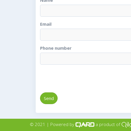
Name
Email
Phone number
Send
© 2021 | Powered by
a product of