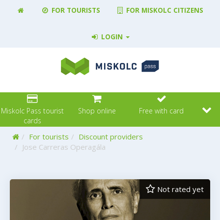
FOR TOURISTS
FOR MISKOLC CITIZENS
LOGIN
Miskolc Pass tourist
Shop online
Free with card
cards
Home
For tourists
Discount providers
Jose Carreras Operagála
Not rated yet