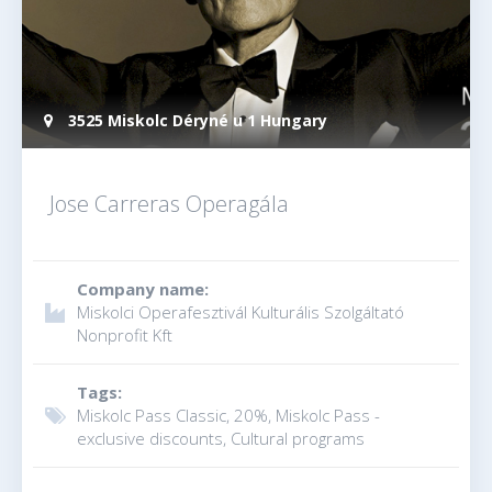
3525 Miskolc Déryné u 1 Hungary
Jose Carreras Operagála
Company name:
Miskolci Operafesztivál Kulturális Szolgáltató
Nonprofit Kft
Tags:
Miskolc Pass Classic, 20%, Miskolc Pass -
exclusive discounts, Cultural programs