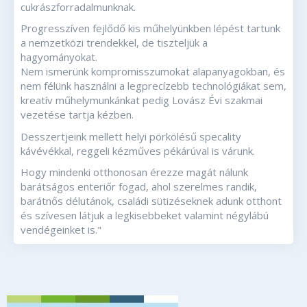
cukrászforradalmunknak.
Progresszíven fejlődő kis műhelyünkben lépést tartunk
a nemzetközi trendekkel, de tiszteljük a
hagyományokat.
Nem ismerünk kompromisszumokat alapanyagokban, és
nem félünk használni a legprecízebb technológiákat sem,
kreatív műhelymunkánkat pedig Lovász Évi szakmai
vezetése tartja kézben.
Desszertjeink mellett helyi pörkölésű specality
kávévékkal, reggeli kézműves pékárúval is várunk.
Hogy mindenki otthonosan érezze magát nálunk
barátságos enteriőr fogad, ahol szerelmes randik,
barátnős délutánok, családi sütizéseknek adunk otthont
és szívesen látjuk a legkisebbeket valamint négylábú
vendégeinket is."