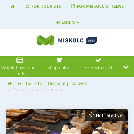
FOR TOURISTS
FOR MISKOLC CITIZENS
LOGIN
Miskolc Pass tourist
Shop online
Free with card
cards
Home
For tourists
Discount providers
Desszertem Cukrászda
Not rated yet