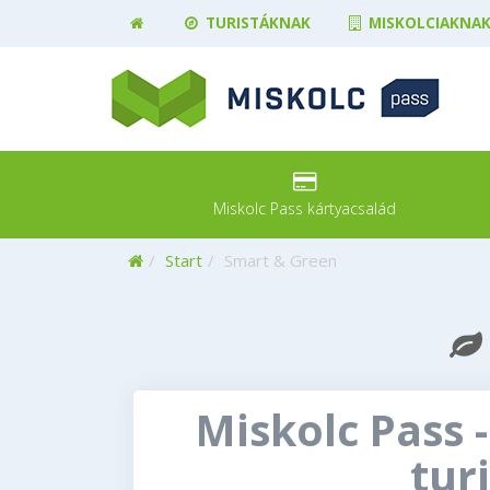
TURISTÁKNAK
MISKOLCIAKNA
Miskolc Pass kártyacsalád
Kezdőoldal
Start
Smart & Green
Miskolc Pass -
tur