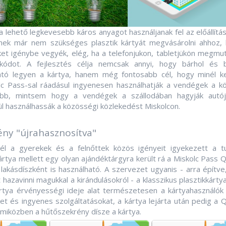
 a lehető legkevesebb káros anyagot használjanak fel az előállít
ek már nem szükséges plasztik kártyát megvásárolni ahhoz,
t igénybe vegyék, elég, ha a telefonjukon, tabletjükön megmut
kódot. A fejlesztés célja nemcsak annyi, hogy bárhol és 
lható legyen a kártya, hanem még fontosabb cél, hogy minél 
c Pass-sal ráadásul ingyenesen használhatják a vendégek a k
ebb, mintsem hogy a vendégek a szállodában hagyják autój
ül használhassák a közösségi közlekedést Miskolcon.
ény "újrahasznosítva"
l a gyerekek és a felnőttek közös igényeit igyekezett a tur
 kártya mellett egy olyan ajándéktárgyra került rá a Miskolc Pass 
 lakásdíszként is használható. A szervezet ugyanis - arra építve
azavinni magukkal a kirándulásokról - a klasszikus plasztikkárty
rtya érvényességi ideje alat természetesen a kártyahasználók
et és ingyenes szolgáltatásokat, a kártya lejárta után pedig a 
 miközben a hűtőszekrény dísze a kártya.