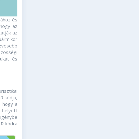
ásához és
 hogy az
atják az
bármikor
kevesebb
özösségi
ukat és
isztikai
QR kódja,
, hogy a
a helyett
 igénybe
QR kódra