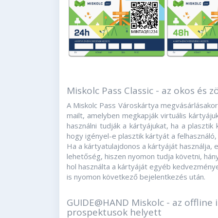
Miskolc Pass Classic - az okos és z
A Miskolc Pass Városkártya megvásárlásakor 
mailt, amelyben megkapják virtuális kártyájuka
használni tudják a kártyájukat, ha a plaszti
hogy igényel-e plasztik kártyát a felhasználó,
Ha a kártyatulajdonos a kártyáját használja, e
lehetőség, hiszen nyomon tudja követni, hán
hol használta a kártyáját egyéb kedvezmény
is nyomon következő bejelentkezés után.
GUIDE@HAND Miskolc - az offline 
prospektusok helyett