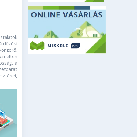
ztalatok
ürdőzési
 vonzerő.
iemelten
osság, a
zetbarát
sztései,