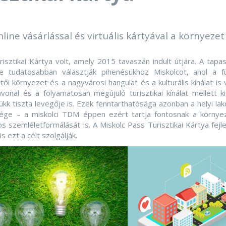
nline vásárlással és virtuális kártyával a környezet
isztikai Kártya volt, amely 2015 tavaszán indult útjára. A tapas
 tudatosabban választják pihenésükhöz Miskolcot, ahol a f
tői környezet és a nagyvárosi hangulat és a kulturális kínálat is
vonal és a folyamatosan megújuló turisztikai kínálat mellett k
k tiszta levegője is. Ezek fenntarthatósága azonban a helyi lak
ége – a miskolci TDM éppen ezért tartja fontosnak a környe
 szemléletformálását is. A Miskolc Pass Turisztikai Kártya fejle
is ezt a célt szolgálják.