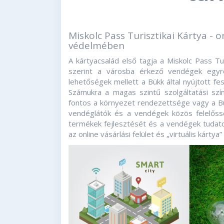
Miskolc Pass Turisztikai Kártya - o
védelmében
A kártyacsalád első tagja a Miskolc Pass Tur
szerint a városba érkező vendégek egyre
lehetőségek mellett a Bükk által nyújtott fes
Számukra a magas szintű szolgáltatási szín
fontos a környezet rendezettsége vagy a Bük
vendéglátók és a vendégek közös felelőss
termékek fejlesztését és a vendégek tudatos
az online vásárlási felület és „virtuális kártya” 