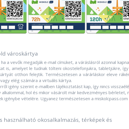
öld városkártya
ha a vevők megadják e-mail címüket, a váráslásról azonnal kapna
t is, amelyet le tudnak tölteni okostelefonjukra, tabletjükre, így
k kártyát otthon felejtik. Természetesen a várárláskor eleve rák
 vagy elég számára a virtuális kártya.
rről igény szerint e-mailben tájékoztatást kap, így nincs visszaélé
y alkalommal, hol és mikor vásárolt már kedvezményes bérletet, 
ek igénybe vételére. Ugyanez természetesen a miskolcpass.com 
is használható okosalkalmazás, térképek és