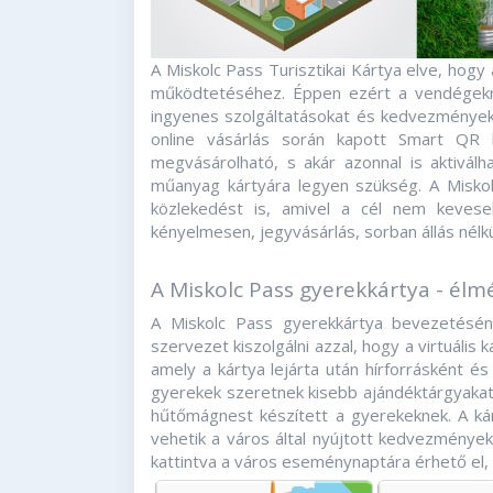
A Miskolc Pass Turisztikai Kártya elve, hogy
működtetéséhez. Éppen ezért a vendégekn
ingyenes szolgáltatásokat és kedvezményeke
online vásárlás során kapott Smart QR 
megvásárolható, s akár azonnal is aktivá
műanyag kártyára legyen szükség. A Miskol
közlekedést is, amivel a cél nem keves
kényelmesen, jegyvásárlás, sorban állás nélk
A Miskolc Pass gyerekkártya - élm
A Miskolc Pass gyerekkártya bevezetéséné
szervezet kiszolgálni azzal, hogy a virtuális
amely a kártya lejárta után hírforrásként és
gyerekek szeretnek kisebb ajándéktárgyakat h
hűtőmágnest készített a gyerekeknek. A ká
vehetik a város által nyújtott kedvezmények
kattintva a város eseménynaptára érhető el,