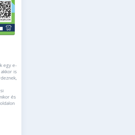
k egy e-
 akkor is
érdeznek,
si
mikor és
oldalon