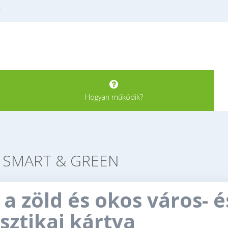
K
Hogyan működik?
SMART & GREEN
 a zöld és okos város- é
isztikai kártya