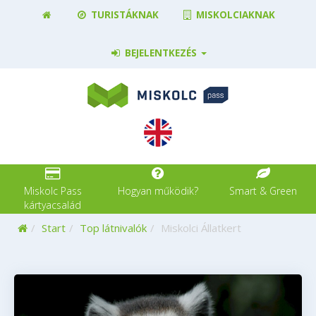
TURISTÁKNAK
MISKOLCIAKNAK
BEJELENTKEZÉS
Miskolc Pass
Hogyan működik?
Smart & Green
kártyacsalád
Kezdőoldal
Start
Top látnivalók
Miskolci Állatkert