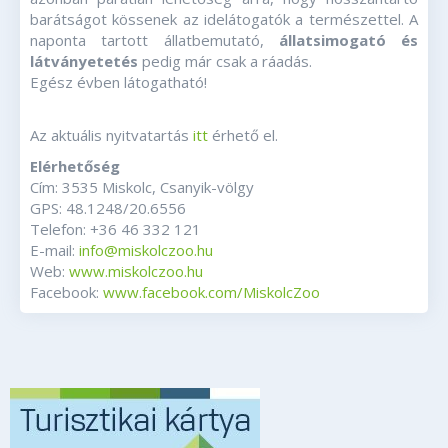
barátságot kössenek az idelátogatók a természettel. A
naponta tartott állatbemutató,
állatsimogató és
látványetetés
pedig már csak a ráadás.
Egész évben látogatható!
Az aktuális nyitvatartás
itt
érhető el.
Elérhetőség
Cím: 3535 Miskolc, Csanyik-völgy
GPS: 48.1248/20.6556
Telefon: +36 46 332 121
E-mail:
info@miskolczoo.hu
Web:
www.miskolczoo.hu
Facebook:
www.facebook.com/MiskolcZoo