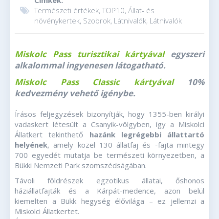
Cimkék:
Természeti értékek, TOP10, Állat- és
növénykertek, Szobrok, Látnivalók, Látnivalók
Miskolc Pass turisztikai kártyával
egyszeri
alkalommal ingyenesen látogatható.
Miskolc Pass Classic kártyával
10%
kedvezmény vehető igénybe.
Írásos feljegyzések bizonyítják, hogy 1355-ben királyi
vadaskert létesült a Csanyik-völgyben, így a Miskolci
Állatkert tekinthető
hazánk legrégebbi állattartó
helyének
, amely közel 130 állatfaj és -fajta mintegy
700 egyedét mutatja be természeti környezetben, a
Bükki Nemzeti Park szomszédságában.
Távoli földrészek egzotikus állatai, őshonos
háziállatfajták és a Kárpát-medence, azon belül
kiemelten a Bükk hegység élővilága – ez jellemzi a
Miskolci Állatkertet.