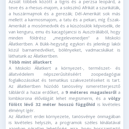
Ázsiát többek között a tigris és a perzsa leopárd, a
teve és a rhesus-majom, a sokszínű Afrikát a szurikáták,
a huszármajmok és a gerezák; Dél-Amerikát sok más
mellett a karmosmajom, a tatu és a pekari, míg Észak-
Amerikát a mosómedvék és a kúszósülök képviselik, de
van kenguru, emu és kacagójancsi is Ausztráliából, hogy
minden földrész „megelevenedjen” a Miskolci
Állatkertben. A Bükk-hegység egykori és jelenlegi lakói
közül barnamedvéket, bölényeket, vadmacskákat is
láthatunk az Állatkertben.
Több mint állatkert
A Miskolci Állatkert a környezet-, természet- és
állatvédelem népszerűsítéséért zoopedagógiai
foglalkozásokat és tematikus szakvezetéseket is tart.
Az állatkertben húzódó tanösvény ismeretterjesztő
tábláiról a hazai erdőket, a
9 méteres magaslesről
a
lombkorona élővilágát lehet megismerni, és a
völgy
fölött lévő 32 méter hosszú függőhíd
is kivételes
élményt ígér.
Az Állatkert erdei környezete, tanösvénye önmagában
is kivételes helyszín, a programok széles kínálatával
azonban páratlan lehetőség arra, hogy hosszantartó