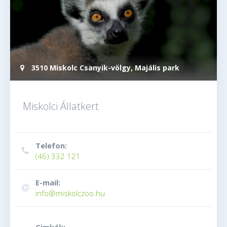
3510 Miskolc Csanyik-völgy, Majális park
Miskolci Állatkert
Telefon:
(46) 332 121
E-mail:
info@miskolczoo.hu