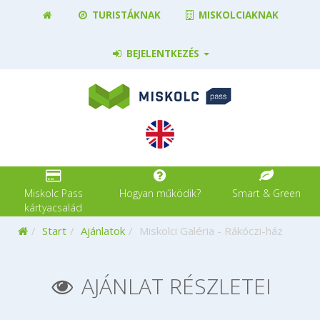
TURISTÁKNAK
MISKOLCIAKNAK
BEJELENTKEZÉS
Miskolc Pass
Hogyan működik?
Smart & Green
kártyacsalád
Kezdőoldal
Start
Ajánlatok
Miskolci Galéria - Rákóczi-ház
AJÁNLAT RÉSZLETEI