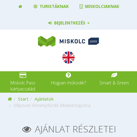
TURISTÁKNAK
MISKOLCIAKNAK
BEJELENTKEZÉS
Miskolc Pass
Hogyan működik?
Smart & Green
kártyacsalád
Kezdőoldal
Start
Ajánlatok
Ellipsum Élményfürdő Miskolctapolca
AJÁNLAT RÉSZLETEI