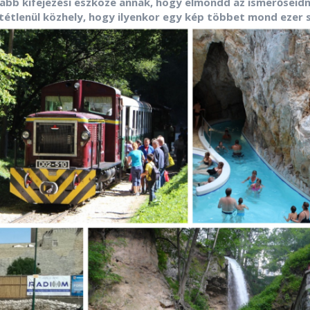
sabb kifejezési eszköze annak, hogy elmondd az ismerőseidn
tétlenül közhely, hogy ilyenkor egy kép többet mond ezer s