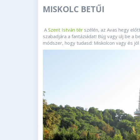
MISKOLC BETŰI
A
Szent István tér
szélén, az Avas hegy előtt
szabadjára a fantáziádat! Bújj vagy ülj be a
módszer, hogy tudasd: Miskolcon vagy és jó