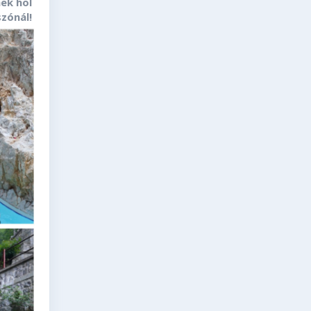
ek hol
zónál!