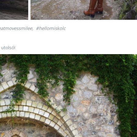
eatmovessmilee, #hellomiskolc
utolsó!