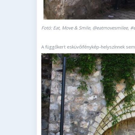
Fotó: Eat, Move & Smile, @eatmovesmilee, #
A függőkert esküvőifénykép-helyszínnek sem 