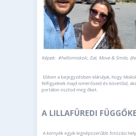
Képek: #hellomiskolc, Eat, Move & Smile, 
Ebben a bejegyzésben eláruljuk, hogy Miskol
felfigyelnek majd ismerőseid és követőid, a
portálon osztod meg őket.
A LILLAFÜREDI FÜGGŐKE
A környék egyik legnépszerűbb fotózási he