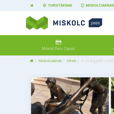
TURISTÁKNAK
MISKOLCIAKNA
Miskolc Pass Classic
Kezdőoldal
Miskolciaknak
Hírek
A 10 legjobb szelf