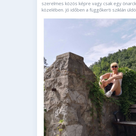
szerelmes közös képre vagy csak egy önarck
közelében. Jó időben a függőkerti sziklán üld