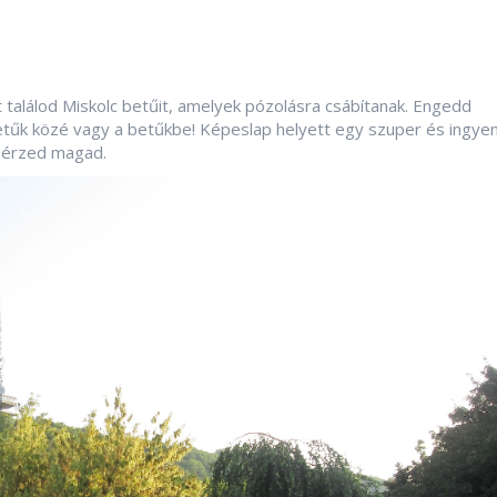
 találod Miskolc betűit, amelyek pózolásra csábítanak. Engedd
 betűk közé vagy a betűkbe! Képeslap helyett egy szuper és ingye
l érzed magad.