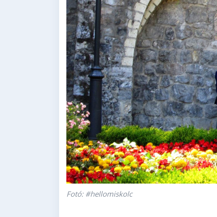
Fotó: #hellomiskolc