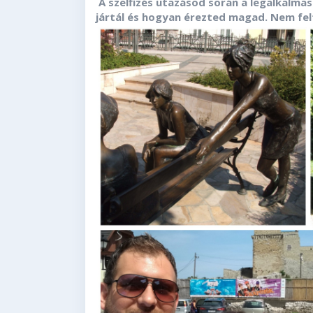
A szelfizés utazásod során a legalkalma
jártál és hogyan érezted magad. Nem fel