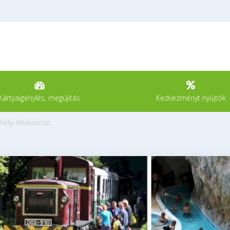
K
Kártyaigénylés, megújítás
Kedvezményt nyújtók
ihely Miskolcon