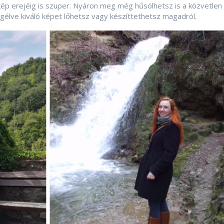
ép erejéig is szuper. Nyáron meg még hűsölhetsz is a közvetlen
ögélve kiváló képet lőhetsz vagy készíttethetsz magadról.