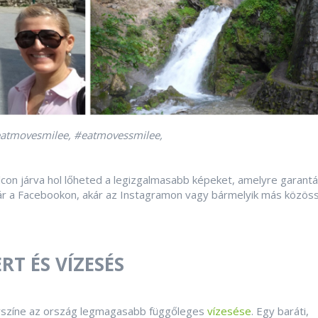
@eatmovesmilee, #eatmovessmilee,
con járva hol lőheted a legizgalmasabb képeket, amelyre garantá
kár a Facebookon, akár az Instagramon vagy bármelyik más közös
RT ÉS VÍZESÉS
lyszíne az ország legmagasabb függőleges
vízesése
. Egy baráti,