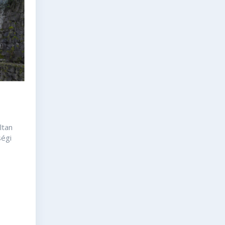
ltan
ségi