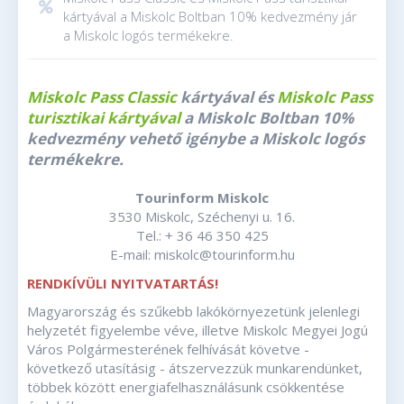
kártyával a Miskolc Boltban 10% kedvezmény jár
a Miskolc logós termékekre.
Miskolc Pass Classic
kártyával és
Miskolc Pass
turisztikai kártyával
a Miskolc Boltban 10%
kedvezmény vehető igénybe a Miskolc logós
termékekre.
Tourinform Miskolc
3530 Miskolc, Széchenyi u. 16.
Tel.: + 36 46 350 425
E-mail: miskolc@tourinform.hu
RENDKÍVÜLI NYITVATARTÁS!
Magyarország és szűkebb lakókörnyezetünk jelenlegi
helyzetét figyelembe véve, illetve Miskolc Megyei Jogú
Város Polgármesterének felhívását követve -
következő utasításig - átszervezzük munkarendünket,
többek között energiafelhasználásunk csökkentése