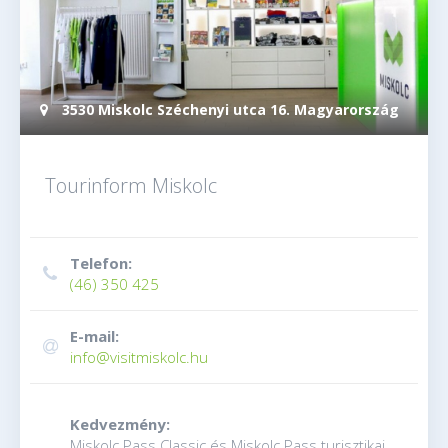
3530 Miskolc Széchenyi utca 16. Magyarország
Tourinform Miskolc
Telefon:
(46) 350 425
E-mail:
info@visitmiskolc.hu
Kedvezmény:
Miskolc Pass Classic és Miskolc Pass turisztikai