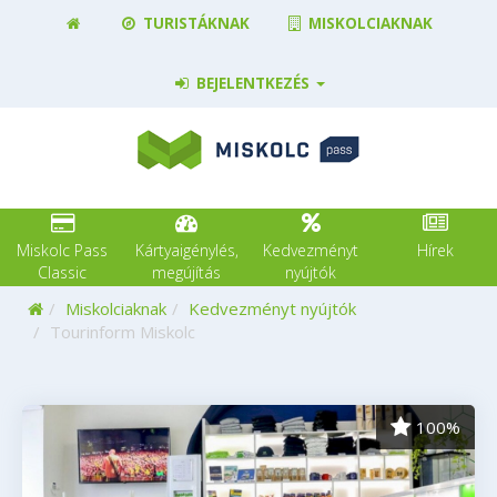
TURISTÁKNAK
MISKOLCIAKNAK
BEJELENTKEZÉS
Miskolc Pass
Kártyaigénylés,
Kedvezményt
Hírek
Classic
megújítás
nyújtók
Kezdőoldal
Miskolciaknak
Kedvezményt nyújtók
Tourinform Miskolc
100%