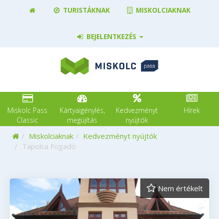
TURISTÁKNAK
MISKOLCIAKNAK
BEJELENTKEZÉS
Miskolc Pass
Kártyaigénylés,
Kedvezményt
Hírek
Classic
megújítás
nyújtók
Kezdőoldal
Miskolciaknak
Kedvezményt nyújtók
Tapolca Fogadó
Nem értékelt