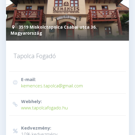
3519 Miskolctapolca Csabai utca 36.
Magyarország
Tapolca Fogadó
E-mail:
kemences.tapolca@gmail.com
Webhely:
www.tapolcafogado.hu
Kedvezmény:
10% kedvezmény