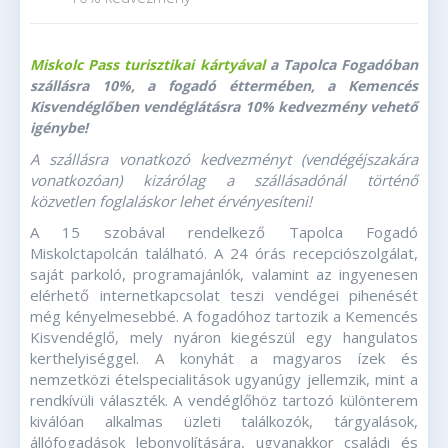
Miskolc Pass turisztikai kártyával
a Tapolca Fogadóban
szállásra 10%, a fogadó éttermében, a Kemencés
Kisvendéglőben vendéglátásra 10% kedvezmény vehető
igénybe!
A szállásra vonatkozó kedvezményt (vendégéjszakára
vonatkozóan) kizárólag a szállásadónál történő
közvetlen foglaláskor lehet érvényesíteni!
A 15 szobával rendelkező Tapolca Fogadó
Miskolctapolcán található. A 24 órás recepciószolgálat,
saját parkoló, programajánlók, valamint az ingyenesen
elérhető internetkapcsolat teszi vendégei pihenését
még kényelmesebbé. A fogadóhoz tartozik a Kemencés
Kisvendéglő, mely nyáron kiegészül egy hangulatos
kerthelyiséggel. A konyhát a magyaros ízek és
nemzetközi ételspecialitások ugyanúgy jellemzik, mint a
rendkívüli választék. A vendéglőhöz tartozó különterem
kiválóan alkalmas üzleti találkozók, tárgyalások,
állófogadások lebonyolítására, ugyanakkor családi és