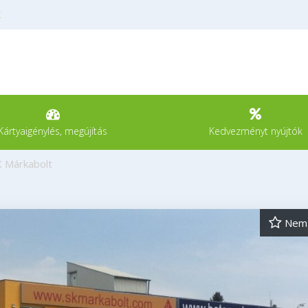
K
Kártyaigénylés, megújítás
Kedvezményt nyújtók
K Márkabolt
Nem 