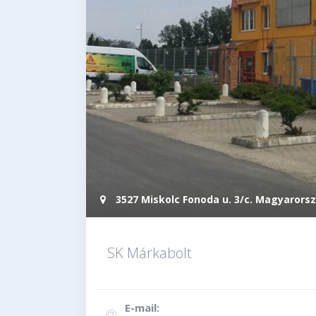
3527 Miskolc Fonoda u. 3/c. Magyarors
SK Márkabolt
E-mail: