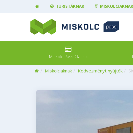
TURISTÁKNAK
MISKOLCIAKNA
Miskolc Pass Classic
Kezdőoldal
Miskolciaknak
Kedvezményt nyújtók
S