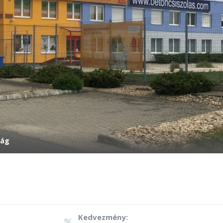
zág
Kedvezmény: