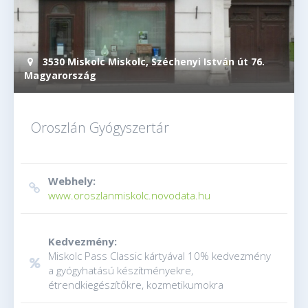
3530 Miskolc Miskolc, Széchenyi István út 76.
Magyarország
Oroszlán Gyógyszertár
Webhely:
www.oroszlanmiskolc.novodata.hu
Kedvezmény:
Miskolc Pass Classic kártyával 10% kedvezmény
a gyógyhatású készítményekre,
étrendkiegészítőkre, kozmetikumokra