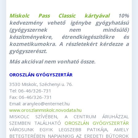
Miskolc Pass Classic kártyával
10%
kedvezmény vehető igénybe gyógyhatású
(gyógyszernek nem minősülő)
készítményekre, étrendkiegészítőkre és
kozmetikumokra. A részletekért kérdezze a
gyógyszerészt.
Más akcióval nem vonható össze.
OROSZLÁN GYÓGYSZERTÁR
3530 Miskolc, Széchenyi u. 76.
Tel: 06-46/326-731
Fax: 06-46/326-731
Email: aranyleo@enternet.hu
www.oroszlanmiskolc.novodata.hu
MISKOLC SZÍVÉBEN, A CENTRUM ÁRUHÁZZAL
SZEMBEN TALÁLHATÓ
OROSZLÁN GYÓGYSZERTÁR
VÁROSUNK EGYIK LEGSZEBB PATIKÁJA, AMELY
BETEGTERÉBEN NAPJAINKIG AZ EREDETI BÚTOROK