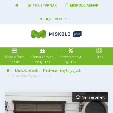
TURISTÁKNAK
MISKOLCIAKNAK
BEJELENTKEZÉS
Miskolc Pass
Kártyaigénylés,
Kedvezményt
Hírek
Classic
megújítás
nyújtók
Kezdőoldal
Miskolciaknak
Kedvezményt nyújtók
Oroszlán Gyógyszertár
Nem értékelt