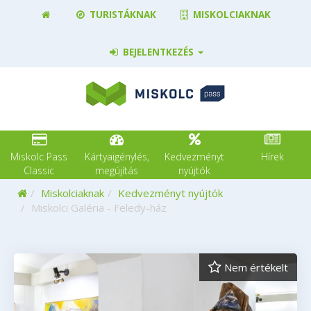
TURISTÁKNAK
MISKOLCIAKNAK
BEJELENTKEZÉS
Miskolc Pass
Kártyaigénylés,
Kedvezményt
Hírek
Classic
megújítás
nyújtók
Kezdőoldal
Miskolciaknak
Kedvezményt nyújtók
Miskolci Galéria - Feledy-ház
Nem értékelt