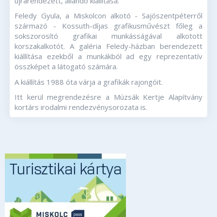
újrarendezett, állandó kiállítása.
Feledy Gyula, a Miskolcon alkotó - Sajószentpéterről
származó - Kossuth-díjas grafikusművészt főleg a
sokszorosító grafikai munkásságával alkotott
korszakalkotót. A galéria Feledy-házban berendezett
kiállítása ezekből a munkákból ad egy reprezentatív
összképet a látogató számára.
A kiállítás 1988 óta várja a grafikák rajongóit.
Itt kerül megrendezésre a Múzsák Kertje Alapítvány
kortárs irodalmi rendezvénysorozata is.