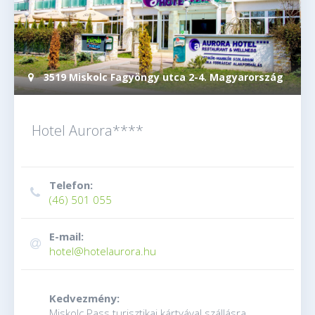
3519 Miskolc Fagyöngy utca 2-4. Magyarország
Hotel Aurora****
Telefon:
(46) 501 055
E-mail:
hotel@hotelaurora.hu
Kedvezmény:
Miskolc Pass turisztikai kártyával szállásra,