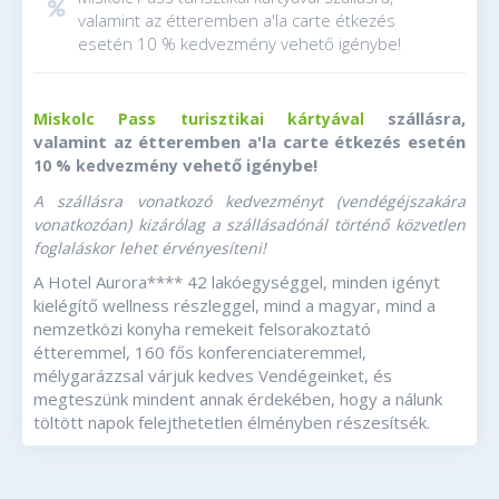
valamint az étteremben a'la carte étkezés
esetén 10 % kedvezmény vehető igénybe!
szállásra,
Miskolc Pass turisztikai kártyával
valamint az étteremben a'la carte étkezés esetén
vehető igénybe!
10 % kedvezmény
A szállásra vonatkozó kedvezményt (vendégéjszakára
vonatkozóan) kizárólag a szállásadónál történő közvetlen
foglaláskor lehet érvényesíteni!
A Hotel Aurora**** 42 lakóegységgel, minden igényt
kielégítő wellness részleggel, mind a magyar, mind a
nemzetközi konyha remekeit felsorakoztató
étteremmel, 160 fős konferenciateremmel,
mélygarázzsal várjuk kedves Vendégeinket, és
megteszünk mindent annak érdekében, hogy a nálunk
töltött napok felejthetetlen élményben részesítsék.