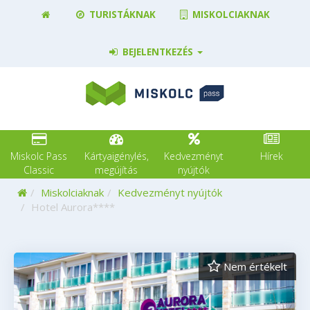
TURISTÁKNAK
MISKOLCIAKNAK
BEJELENTKEZÉS
Miskolc Pass
Kártyaigénylés,
Kedvezményt
Hírek
Classic
megújítás
nyújtók
Kezdőoldal
Miskolciaknak
Kedvezményt nyújtók
Hotel Aurora****
Nem értékelt