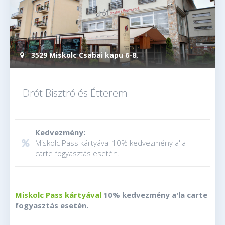
3529 Miskolc Csabai kapu 6-8.
Drót Bisztró és Étterem
Kedvezmény:
Miskolc Pass kártyával 10% kedvezmény a'la
carte fogyasztás esetén.
Miskolc Pass kártyával
10% kedvezmény a'la carte
fogyasztás esetén.