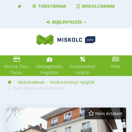
TURISTÁKNAK
MISKOLCIAKNAK
BEJELENTKEZÉS
Miskolc Pass
Kártyaigénylés,
Kedvezményt
Hírek
Classic
megújítás
nyújtók
Kezdőoldal
Miskolciaknak
Kedvezményt nyújtók
Drót Bisztró és Étterem
Nem értékelt