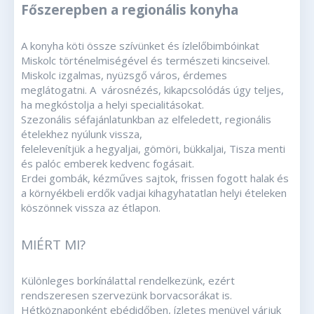
Főszerepben a regionális konyha
A konyha köti össze szívünket és ízlelőbimbóinkat
Miskolc történelmiségével és természeti kincseivel.
Miskolc izgalmas, nyüzsgő város, érdemes
meglátogatni. A városnézés, kikapcsolódás úgy teljes,
ha megkóstolja a helyi specialitásokat.
Szezonális séfajánlatunkban az elfeledett, regionális
ételekhez nyúlunk vissza,
felelevenítjük a hegyaljai, gömöri, bükkaljai, Tisza menti
és palóc emberek kedvenc fogásait.
Erdei gombák, kézműves sajtok, frissen fogott halak és
a környékbeli erdők vadjai kihagyhatatlan helyi ételeken
köszönnek vissza az étlapon.
MIÉRT MI?
Különleges borkínálattal rendelkezünk, ezért
rendszeresen szervezünk borvacsorákat is.
Hétköznaponként ebédidőben, ízletes menüvel várjuk