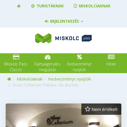
TURISTÁKNAK
MISKOLCIAKNAK
BEJELENTKEZÉS
Miskolc Pass
Kártyaigénylés,
Kedvezményt
Hírek
Classic
megújítás
nyújtók
Kezdőoldal
Miskolciaknak
Kedvezményt nyújtók
Avasi Cellárium Pálinka- és Borház
Nem értékelt