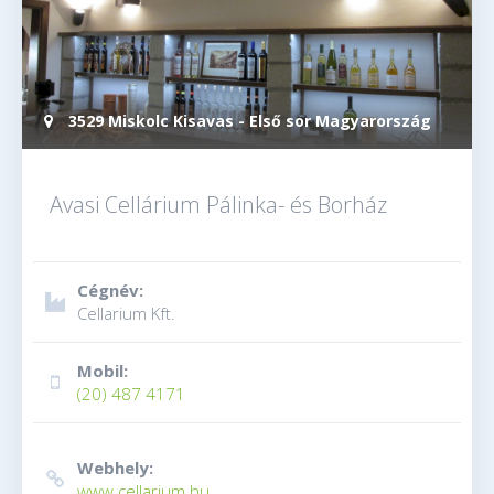
3529 Miskolc Kisavas - Első sor Magyarország
Avasi Cellárium Pálinka- és Borház
Cégnév:
Cellarium Kft.
Mobil:
(20) 487 4171
Webhely:
www.cellarium.hu