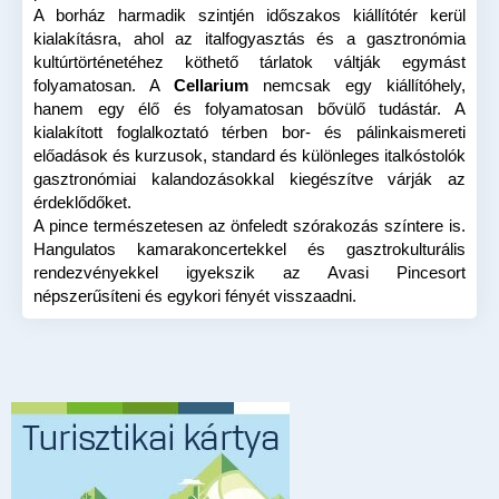
A borház harmadik szintjén időszakos kiállítótér kerül
kialakításra, ahol az italfogyasztás és a gasztronómia
kultúrtörténetéhez köthető tárlatok váltják egymást
folyamatosan.
A
Cellarium
nemcsak egy kiállítóhely,
hanem egy élő és folyamatosan bővülő tudástár. A
kialakított foglalkoztató térben b
or- és pálinkaismereti
előadások és kurzusok,
standard és különleges italkóstolók
gasztronómiai kalandozásokkal kiegészítve
várják az
érdeklődőket.
A pince természetesen az önfeledt szórakozás színtere is.
Hangulatos kamarakoncertekkel és gasztrokulturális
rendezvényekkel igyekszik az Avasi Pincesort
népszerűsíteni és egykori fényét visszaadni.