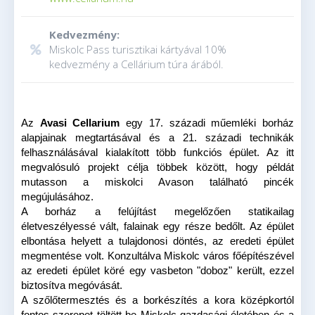
Kedvezmény:
Miskolc Pass turisztikai kártyával 10%
kedvezmény a Cellárium túra árából.
Az
Avasi Cellarium
egy 17. századi műemléki borház
alapjainak megtartásával és a 21. századi technikák
felhasználásával kialakított több funkciós épület. Az itt
megvalósuló projekt célja többek között, hogy példát
mutasson a miskolci Avason található pincék
megújulásához.
A borház a felújítást megelőzően statikailag
életveszélyessé vált, falainak egy része bedőlt. Az épület
elbontása helyett a tulajdonosi döntés, az eredeti épület
megmentése volt. Konzultálva Miskolc város főépítészével
az eredeti épület köré egy vasbeton "doboz" került, ezzel
biztosítva megóvását.
A szőlőtermesztés és a borkészítés a kora középkortól