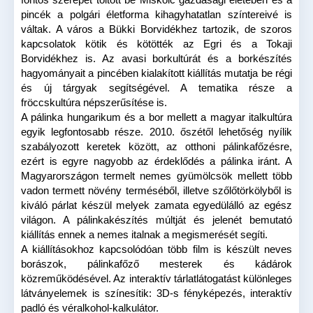
fontos szerepet töltött be Miskolc gazdasági életében és a
pincék a polgári életforma kihagyhatatlan színtereivé is
váltak. A város a Bükki Borvidékhez tartozik, de szoros
kapcsolatok kötik és kötötték az Egri és a Tokaji
Borvidékhez is. Az avasi borkultúrát és a borkészítés
hagyományait a pincében kialakított kiállítás mutatja be régi
és új tárgyak segítségével. A tematika része a
fröccskultúra népszerűsítése is.
A pálinka hungarikum és a bor mellett a magyar italkultúra
egyik legfontosabb része. 2010. őszétől lehetőség nyílik
szabályozott keretek között, az otthoni pálinkafőzésre,
ezért is egyre nagyobb az érdeklődés a pálinka iránt. A
Magyarországon termelt nemes gyümölcsök mellett több
vadon termett növény terméséből, illetve szőlőtörkölyből is
kiváló párlat készül melyek zamata egyedülálló az egész
világon. A pálinkakészítés múltját és jelenét bemutató
kiállítás ennek a nemes italnak a megismerését segíti.
A kiállításokhoz kapcsolódóan több film is készült neves
borászok, pálinkafőző mesterek és kádárok
közreműködésével. Az interaktív tárlatlátogatást különleges
látványelemek is színesítik: 3D-s fényképezés, interaktív
padló és véralkohol-kalkulátor.