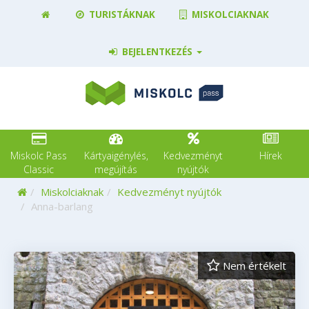
TURISTÁKNAK
MISKOLCIAKNAK
BEJELENTKEZÉS
Miskolc Pass
Kártyaigénylés,
Kedvezményt
Hírek
Classic
megújítás
nyújtók
Kezdőoldal
Miskolciaknak
Kedvezményt nyújtók
Anna-barlang
Nem értékelt