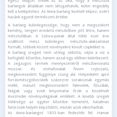
egész világon. Ennek az az oka, hogy a mésztufa
barlangok általában nem látogathatók, külön engedély
kell a belépéshez. Az Anna-barlang kivételt képez, ezért
hazánk egyedi természeti értéke.
A barlang különlegessége, hogy nem a megszokott
kemény, tengeri eredetű mészkőben jött létre, hanem
mésztufában. A Szinva-patak által több ezer éve
szállított mész különleges mésztufa-alakzatokat
formált, többek között növényekre kövült csipkéket is.
A barlang üregeit nem utólag oldotta, vájta a víz a
befoglaló kőzetbe, hanem azzal egy időben keletkezett.
A zegzugos termek mennyezetéről mészbevonatú
moszat- és mohafonalak finom rojtozatú,
megkövesedett függönye csüng alá. Helyenként apró
forrásmészgöböcskék százezrei sorakoznak egymás
mellé, másutt megkövesedett falevelek, fűszálak,
faágak vagy ezek lenyomatai őrzik a közelmúlt
évezredei növényvilágának emlékét. A kisebb üregek
többsége az egykor kőzetbe temetett, hatalmas
fatörzsek helyén képződött, miután azok elkorhadtak.
Az Anna-barlangot 1833-ban fedezték fel. Hamar