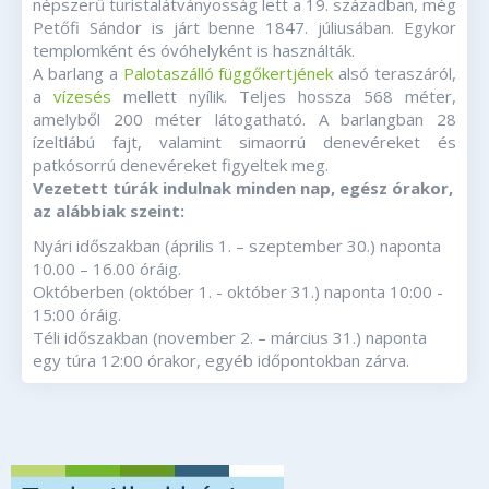
népszerű turistalátványosság lett a 19. században, még
Petőfi Sándor is járt benne 1847. júliusában. Egykor
templomként és óvóhelyként is használták.
A barlang a
Palotaszálló függőkertjének
alsó teraszáról,
a
vízesés
mellett nyílik. Teljes hossza 568 méter,
amelyből 200 méter látogatható. A barlangban 28
ízeltlábú fajt, valamint simaorrú denevéreket és
patkósorrú denevéreket figyeltek meg.
Vezetett túrák indulnak minden nap, egész órakor,
az alábbiak szeint:
Nyári időszakban (április 1. – szeptember 30.) naponta
10.00 – 16.00 óráig.
Októberben (október 1. - október 31.) naponta 10:00 -
15:00 óráig.
Téli időszakban (november 2. – március 31.) naponta
egy túra 12:00 órakor, egyéb időpontokban zárva.