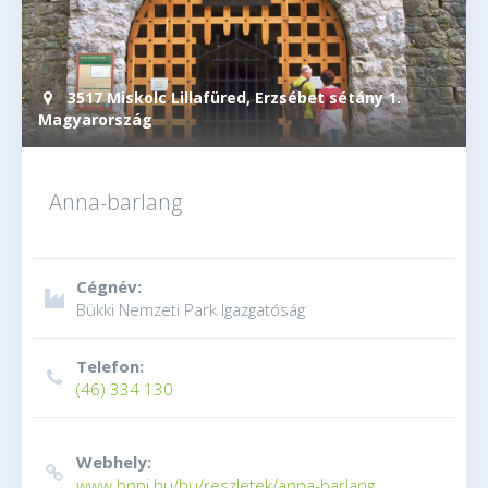
3517 Miskolc Lillafüred, Erzsébet sétány 1.
Magyarország
Anna-barlang
Cégnév:
Bükki Nemzeti Park Igazgatóság
Telefon:
(46) 334 130
Webhely:
www.bnpi.hu/hu/reszletek/anna-barlang