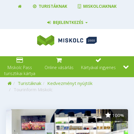
TURISTÁKNAK
MISKOLCIAKNAK
BEJELENTKEZÉS
Miskolc Pass
Online vásárlás
Kártyával ingyenes
turisztikai kártya
Kezdőoldal
Turistáknak
Kedvezményt nyújtók
Tourinform Miskolc
100%