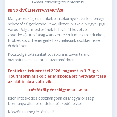
E-mail: miskolc@tourinform.hu
RENDKÍVÜLI NYITVATARTÁS!
Magyarország és szűkebb lakókörnyezetünk jelenlegi
helyzetét figyelembe véve, illetve Miskolc Megyei Jogú
Város Polgármesterének felhívását követve -
következő utasításig - átszervezzük munkarendünket,
többek között energiafelhasználásunk csökkentése
érdekében.
Közszolgáltatásunkat továbbra is zavartalanul
biztosítjuk csökkentett üzemmódban.
Fentiekre tekintettel 2026. augusztus 3-7-ig a
Tourinform Miskolc és Miskolc Bolt nyitvatartása
az alábbiakra változik:
Hétfőtől péntekig: 8:30-14:00.
Jelen intézkedés összhangban áll Magyarország
Kormánya által elrendelt intézkedésekkel.
Köszönjük megértésüket!