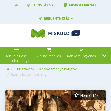
TURISTÁKNAK
MISKOLCIAKNAK
BEJELENTKEZÉS
Miskolc Pass
Online vásárlás
Kártyával ingyenes
turisztikai kártya
Kezdőoldal
Turistáknak
Kedvezményt nyújtók
Szent István-barlang
Nem értékelt