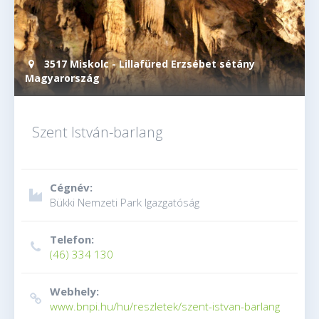
3517 Miskolc - Lillafüred Erzsébet sétány
Magyarország
Szent István-barlang
Cégnév:
Bükki Nemzeti Park Igazgatóság
Telefon:
(46) 334 130
Webhely:
www.bnpi.hu/hu/reszletek/szent-istvan-barlang