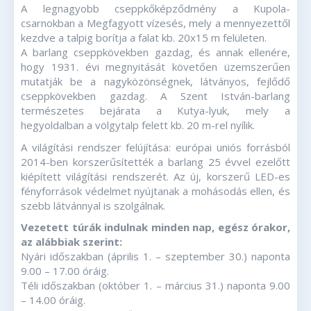
A legnagyobb cseppkőképződmény a Kupola-
csarnokban a Megfagyott vízesés, mely a mennyezettől
kezdve a talpig borítja a falat kb. 20x15 m felületen.
A barlang cseppkövekben gazdag, és annak ellenére,
hogy 1931. évi megnyitását követően üzemszerűen
mutatják be a nagyközönségnek, látványos, fejlődő
cseppkövekben gazdag. A Szent István-barlang
természetes bejárata a Kutya-lyuk, mely a
hegyoldalban a völgytalp felett kb. 20 m-rel nyílik.
A világítási rendszer felújítása: európai uniós forrásból
2014-ben korszerűsítették a barlang 25 évvel ezelőtt
kiépített világítási rendszerét. Az új, korszerű LED-es
fényforrások védelmet nyújtanak a mohásodás ellen, és
szebb látvánnyal is szolgálnak.
Vezetett túrák indulnak minden nap, egész órakor,
az alábbiak szerint:
Nyári időszakban (április 1. – szeptember 30.) naponta
9.00 – 17.00 óráig.
Téli időszakban (október 1. – március 31.) naponta 9.00
– 14.00 óráig.