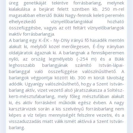
üreg genetikáját tekintve forrásbarlang, melynek
kialakulása a bejárat felett szintben kb. 250 m-rel
magasabban elterülő Bükki Nagy-fennsík keleti peremén
elhelyezkedő víznyelőbarlangokkal hozható
összefüggésbe, vagyis az ott feltárt víznyelőbarlangok
inaktív forrásbarlangja.
A barlang egy K-ÉK - Ny-DNy irányú fő hasadék mentén
alakult ki, melyből közel merőlegesen, É-Ény irányban
oldaljáratok ágaznak ki. A barlangnak a fennsíkperemen
nyíló, az ország legmélyebb (-254 m) és a Bükk
leghosszabb barlangjának számító István-lápai-
barlanggal való összefüggése valószínűsíthető. A
barlangok végpontjai között kb. 300 m körüli távolság
adódik. Ugyanígy valószínűsíthető, hogy a Szent István-
barlang aktív, vizet vezető alsó járatszakasza a Soltész-
kerti-mésztufabarlang, mely főleg mésztufában alakult
ki, és aktív forrásként működik egész évben. A nagy
karsztárvizek során a kis szelvényű forrásbarlang nem
képes a víz teljes mennyiségét felszínre vezetni, és a
visszaduzzadás miatt válik ismét aktívvá a Szent István-
barlang.