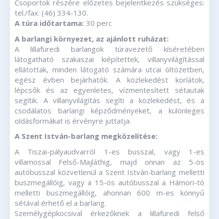
Csoportok részére előzetes bejelentkezés szükséges:
tel./fax: (46) 334-130.
A túra időtartama:
30 perc
A barlangi környezet, az ajánlott ruházat:
A lillafüredi barlangok túravezető kíséretében
látogatható szakaszai kiépítettek, villanyvilágítással
ellátottak, minden látogató számára utcai öltözetben,
egész évben bejárhatók. A közlekedést korlátok,
lépcsők és az egyenletes, vízmentesített sétautak
segítik. A villanyvilágítás segíti a közlekedést, és a
csodálatos barlangi képződményeket, a különleges
oldásformákat is érvényre juttatja.
A Szent István-barlang megközelítése:
A Tiszai-pályaudvarról 1-es busszal, vagy 1-es
villamossal Felső-Majláthig, majd onnan az 5-ös
autóbusszal közvetlenül a Szent István-barlang melletti
buszmegállóig, vagy a 15-ös autóbusszal a Hámori-tó
melletti buszmegállóig, ahonnan 600 m-es könnyű
sétával érhető el a barlang.
Személygépkocsival érkezőknek a lillafüredi felső