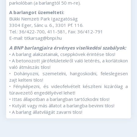
parkolóban (a barlangtól 50 m-re).
A barlangot üzemelteti:
Bükki Nemzeti Park Igazgatóság
3304 Eger, Sánc u. 6., 3301 Pf. 116.
Tel.: 36/422-700, 411-581, Fax: 36/412-791
E-mail: titkarsag@bnpi.hu
A BNP barlangjaira érvényes viselkedési szabályok:
• A barlang alakzatainak, cseppkövek érintése tilos!
• A betonozott járófelületekről való letérés, a korlátokon
való átmászás tilos!
• Dohányozni, szemetelni, hangoskodni, feleslegesen
zajt kelteni tilos!
• Fényképezni, és videofelvételt készíteni kizárólag a
túravezető engedélyével lehet!
• Ittas állapotban a barlangban tartózkodni tilos!
• Kutyát vagy más állatot a barlangba bevinni tilos!
• A barlang állatvilágát zavarni tilos!