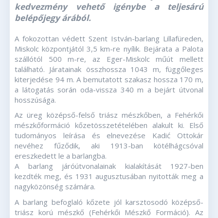
kedvezmény vehető igénybe a teljesárú
belépőjegy árából.
A fokozottan védett Szent István-barlang Lillafüreden,
Miskolc központjától 3,5 km-re nyílik. Bejárata a Palota
szállótól 500 m-re, az Eger-Miskolc műút mellett
található. Járatainak összhossza 1043 m, függőleges
kiterjedése 94 m. A bemutatott szakasz hossza 170 m,
a látogatás során oda-vissza 340 m a bejárt útvonal
hosszúsága.
Az üreg középső-felső triász mészkőben, a Fehérkői
mészkőformáció kőzetösszetételében alakult ki. Első
tudományos leírása és elnevezése Kadić Ottokár
nevéhez fűződik, aki 1913-ban kötélhágcsóval
ereszkedett le a barlangba.
A barlang járóútvonalainak kialakítását 1927-ben
kezdték meg, és 1931 augusztusában nyitották meg a
nagyközönség számára.
A barlang befoglaló kőzete jól karsztosodó középső-
triász korú mészkő (Fehérkői Mészkő Formáció). Az