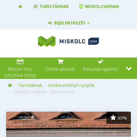
TURISTÁKNAK
MISKOLCIAKNAK
BEJELENTKEZÉS
Miskolc Pass
Online vásárlás
Kártyával ingyenes
turisztikai kártya
Kezdőoldal
Turistáknak
Kedvezményt nyújtók
Miskolci Galéria - Rákóczi-ház
90%