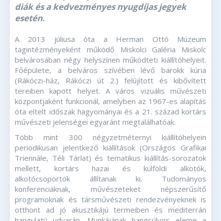
diák és a kedvezményes nyugdíjas jegyek
esetén.
A 2013 júliusa óta a Herman Ottó Múzeum
tagintézményeként működő Miskolci Galéria Miskolc
belvárosában négy helyszínen működteti kiállítóhelyeit.
Főépülete, a belváros szívében lévő barokk kúria
(Rákóczi-ház, Rákóczi út 2.) felújított és kibővített
tereiben kapott helyet. A város vizuális művészeti
központjaként funkcionál, amelyben az 1967-es alapítás
óta eltelt időszak hagyományai és a 21. század kortárs
művészeti jelenségei egyaránt megtalálhatóak.
Több mint 300 négyzetméternyi kiállítóhelyein
periodikusan jelentkező kiállítások (Országos Grafikai
Triennále, Téli Tárlat) és tematikus kiállítás-sorozatok
mellett, kortárs hazai és külföldi alkotók,
alkotócsoportok állítanak ki. Tudományos
konferenciáknak, művészeteket népszerűsítő
programoknak és társművészeti rendezvényeknek is
otthont ad jó akusztikájú termeiben és mediterrán
hangulatú udvarán. Munkájának hangsúlyos eleme a