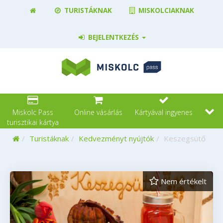
TURISTÁKNAK
MISKOLCIAKNAK
BEJELENTKEZÉS
Miskolc Pass
Online vásárlás
Kártyával ingyenes
turisztikai kártya
Kezdőoldal
Turistáknak
Kedvezményt nyújtók
Keszegsütő
Nem értékelt