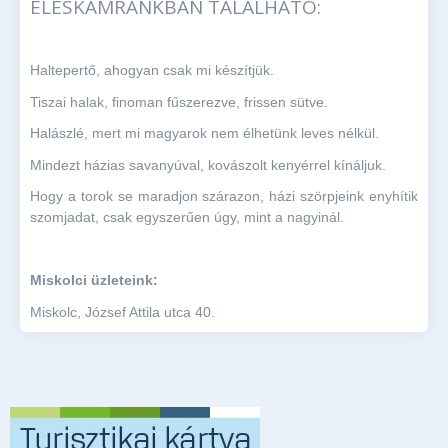
ÉLÉSKAMRÁNKBAN TALÁLHATÓ:
Haltepertő, ahogyan csak mi készítjük.
Tiszai halak, finoman fűszerezve, frissen sütve.
Halászlé, mert mi magyarok nem élhetünk leves nélkül.
Mindezt házias savanyúval, kovászolt kenyérrel kínáljuk.
Hogy a torok se maradjon szárazon, házi szörpjeink enyhítik
szomjadat, csak egyszerűen úgy, mint a nagyinál.
Miskolci üzleteink:
Miskolc, József Attila utca 40.