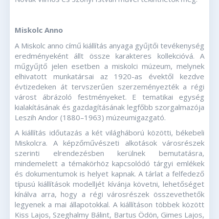
Miskolc Anno
A Miskolc anno című kiállítás anyaga gyűjtői tevékenység
eredményeként állt össze karakteres kollekcióvá. A
műgyűjtő jelen esetben a miskolci múzeum, melynek
elhivatott munkatársai az 1920-as évektől kezdve
évtizedeken át tervszerűen szerzeményezték a régi
várost ábrázoló festményeket. E tematikai egység
kialakításának és gazdagításának legfőbb szorgalmazója
Leszih Andor (1880–1963) múzeumigazgató.
A kiállítás időutazás a két világháború közötti, békebeli
Miskolcra. A képzőművészeti alkotások városrészek
szerinti elrendezésben kerülnek bemutatásra,
mindemelett a témakörhöz kapcsolódó tárgyi emlékek
és dokumentumok is helyet kapnak. A tárlat a felfedező
típusú kiállítások modelljét kívánja követni, lehetőséget
kínálva arra, hogy a régi városrészek összevethetők
legyenek a mai állapotokkal. A kiállításon többek között
Kiss Lajos, Szeghalmy Bálint, Bartus Ödön, Gimes Lajos,