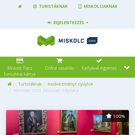
TURISTÁKNAK
MISKOLCIAKNAK
BEJELENTKEZÉS
Miskolc Pass
Online vásárlás
Kártyával ingyenes
turisztikai kártya
Kezdőoldal
Turistáknak
Kedvezményt nyújtók
Herman Ottó Múzeum Képtára
100%