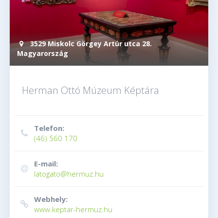
3529 Miskolc Görgey Artúr utca 28.
Magyarország
Herman Ottó Múzeum Képtára
Telefon:
(46) 560 170
E-mail:
latogato@hermuz.hu
Webhely:
www.keptar-hermuz.hu