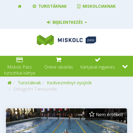
TURISTÁKNAK
MISKOLCIAKNAK
BEJELENTKEZÉS
Miskolc Pass
Online vásárlás
Kártyával ingyenes
turisztikai kártya
Kezdőoldal
Turistáknak
Kedvezményt nyújtók
Diósgyőri Tanuszoda
Nem értékelt