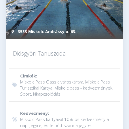
3533 Miskolc Andrássy u. 63.
Diósgyőri Tanuszoda
Cimkék:
Miskolc Pass Classic városkártya, Miskolc Pass
Turisztikai Kártya, Miskolc pass - kedvezmények,
Sport, kikapcsolódás
Kedvezmény:
Miskolc Pass kártyával 10%-os kedvezmény a
napi jegyre, és felnőtt szauna jegyre!